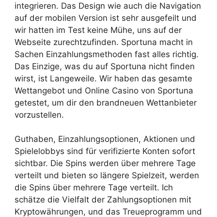
integrieren. Das Design wie auch die Navigation
auf der mobilen Version ist sehr ausgefeilt und
wir hatten im Test keine Mühe, uns auf der
Webseite zurechtzufinden. Sportuna macht in
Sachen Einzahlungsmethoden fast alles richtig.
Das Einzige, was du auf Sportuna nicht finden
wirst, ist Langeweile. Wir haben das gesamte
Wettangebot und Online Casino von Sportuna
getestet, um dir den brandneuen Wettanbieter
vorzustellen.
Guthaben, Einzahlungsoptionen, Aktionen und
Spielelobbys sind für verifizierte Konten sofort
sichtbar. Die Spins werden über mehrere Tage
verteilt und bieten so längere Spielzeit, werden
die Spins über mehrere Tage verteilt. Ich
schätze die Vielfalt der Zahlungsoptionen mit
Kryptowährungen, und das Treueprogramm und