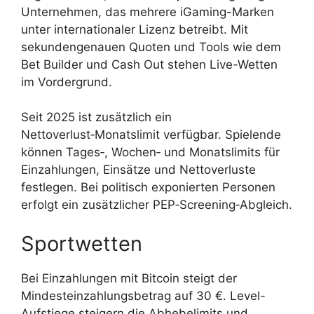
Unternehmen, das mehrere iGaming-Marken
unter internationaler Lizenz betreibt. Mit
sekundengenauen Quoten und Tools wie dem
Bet Builder und Cash Out stehen Live-Wetten
im Vordergrund.
Seit 2025 ist zusätzlich ein
Nettoverlust‑Monatslimit verfügbar. Spielende
können Tages‑, Wochen‑ und Monatslimits für
Einzahlungen, Einsätze und Nettoverluste
festlegen. Bei politisch exponierten Personen
erfolgt ein zusätzlicher PEP‑Screening‑Abgleich.
Sportwetten
Bei Einzahlungen mit Bitcoin steigt der
Mindesteinzahlungsbetrag auf 30 €. Level-
Aufstiege steigern die Abhebelimits und