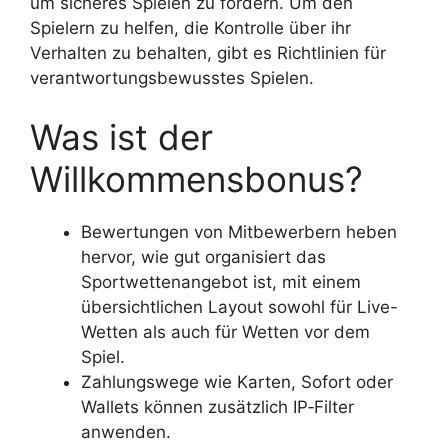
um sicheres Spielen zu fördern. Um den
Spielern zu helfen, die Kontrolle über ihr
Verhalten zu behalten, gibt es Richtlinien für
verantwortungsbewusstes Spielen.
Was ist der
Willkommensbonus?
Bewertungen von Mitbewerbern heben
hervor, wie gut organisiert das
Sportwettenangebot ist, mit einem
übersichtlichen Layout sowohl für Live-
Wetten als auch für Wetten vor dem
Spiel.
Zahlungswege wie Karten, Sofort oder
Wallets können zusätzlich IP‑Filter
anwenden.