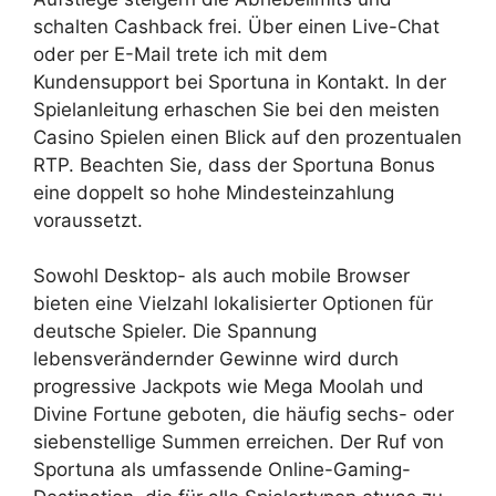
schalten Cashback frei. Über einen Live-Chat
oder per E-Mail trete ich mit dem
Kundensupport bei Sportuna in Kontakt. In der
Spielanleitung erhaschen Sie bei den meisten
Casino Spielen einen Blick auf den prozentualen
RTP. Beachten Sie, dass der Sportuna Bonus
eine doppelt so hohe Mindesteinzahlung
voraussetzt.
Sowohl Desktop- als auch mobile Browser
bieten eine Vielzahl lokalisierter Optionen für
deutsche Spieler. Die Spannung
lebensverändernder Gewinne wird durch
progressive Jackpots wie Mega Moolah und
Divine Fortune geboten, die häufig sechs- oder
siebenstellige Summen erreichen. Der Ruf von
Sportuna als umfassende Online-Gaming-