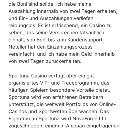
die Boni sind solide. Ich habe meine
Auszahlung innerhalb von zwei Tagen erhalten,
und Ein- und Auszahlungen verliefen
reibungslos. Es ist erfrischend, ein Casino zu
sehen, das seine Versprechen tatsächlich
einhält, von Boni bis zum Kundensupport.
Neteller hat den Einzahlungsprozess
vereinfacht, und ich habe mein Geld innerhalb
von zwei Tagen zurückerhalten.
Sportuna Casino verfügt über ein gut
organisiertes VIP- und Treueprogramm, das
häufigen Spielern besondere Vorteile bietet.
Sportuna wird von erfahrenen Betreibern
unterstützt, die weltweit Portfolios von Online-
Casinos und Sportwetten überwachen. Das
Eigentum an Sportuna wird NovaForge Ltd
zugeschrieben, einem in Anjouan eingetragenen