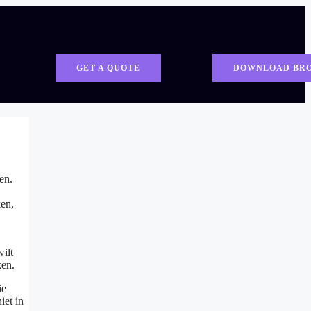
GET A QUOTE
DOWNLOAD BR
en.
ken,
wilt
ken.
ie
iet in