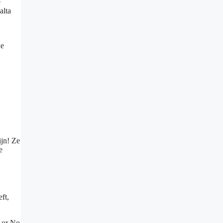
e
alta
de
ijn! Ze
e
ft,
l or No