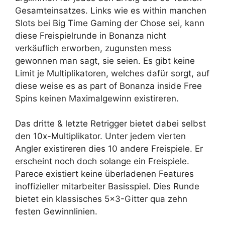
Gesamteinsatzes. Links wie es within manchen
Slots bei Big Time Gaming der Chose sei, kann
diese Freispielrunde in Bonanza nicht
verkäuflich erworben, zugunsten mess
gewonnen man sagt, sie seien. Es gibt keine
Limit je Multiplikatoren, welches dafür sorgt, auf
diese weise es as part of Bonanza inside Free
Spins keinen Maximalgewinn existireren.
Das dritte & letzte Retrigger bietet dabei selbst
den 10x-Multiplikator. Unter jedem vierten
Angler existireren dies 10 andere Freispiele. Er
erscheint noch doch solange ein Freispiele.
Parece existiert keine überladenen Features
inoffizieller mitarbeiter Basisspiel. Dies Runde
bietet ein klassisches 5×3-Gitter qua zehn
festen Gewinnlinien.