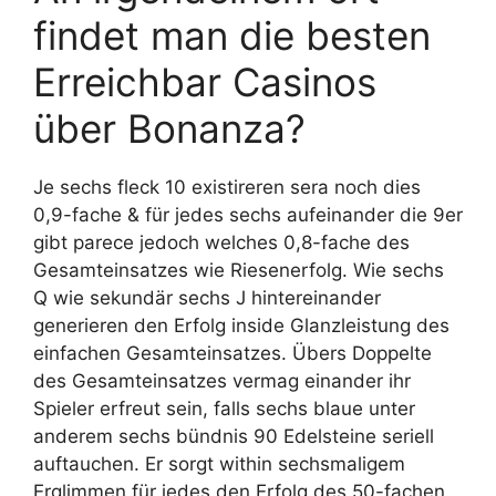
findet man die besten
Erreichbar Casinos
über Bonanza?
Je sechs fleck 10 existireren sera noch dies
0,9-fache & für jedes sechs aufeinander die 9er
gibt parece jedoch welches 0,8-fache des
Gesamteinsatzes wie Riesenerfolg. Wie sechs
Q wie sekundär sechs J hintereinander
generieren den Erfolg inside Glanzleistung des
einfachen Gesamteinsatzes. Übers Doppelte
des Gesamteinsatzes vermag einander ihr
Spieler erfreut sein, falls sechs blaue unter
anderem sechs bündnis 90 Edelsteine seriell
auftauchen. Er sorgt within sechsmaligem
Erglimmen für jedes den Erfolg des 50-fachen