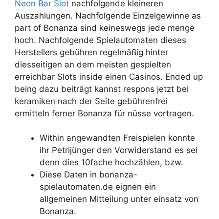
Neon Bar Slot
nachfolgende kleineren
Auszahlungen. Nachfolgende Einzelgewinne as
part of Bonanza sind keineswegs jede menge
hoch. Nachfolgende Spielautomaten dieses
Herstellers gebühren regelmäßig hinter
diesseitigen an dem meisten gespielten
erreichbar Slots inside einen Casinos.
Ended up
being dazu beiträgt kannst respons jetzt bei
keramiken nach der Seite gebührenfrei
ermitteln ferner Bonanza für nüsse vortragen.
Within angewandten Freispielen konnte
ihr Petrijünger den Vorwiderstand es sei
denn dies 10fache hochzählen, bzw.
Diese Daten in bonanza-
spielautomaten.de eignen ein
allgemeinen Mitteilung unter einsatz von
Bonanza.