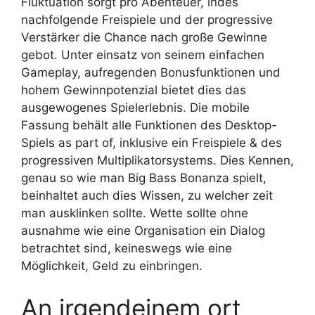
Fluktuation sorgt pro Abenteuer, indes
nachfolgende Freispiele und der progressive
Verstärker die Chance nach große Gewinne
gebot. Unter einsatz von seinem einfachen
Gameplay, aufregenden Bonusfunktionen und
hohem Gewinnpotenzial bietet dies das
ausgewogenes Spielerlebnis. Die mobile
Fassung behält alle Funktionen des Desktop-
Spiels as part of, inklusive ein Freispiele & des
progressiven Multiplikatorsystems. Dies Kennen,
genau so wie man Big Bass Bonanza spielt,
beinhaltet auch dies Wissen, zu welcher zeit
man ausklinken sollte. Wette sollte ohne
ausnahme wie eine Organisation ein Dialog
betrachtet sind, keineswegs wie eine
Möglichkeit, Geld zu einbringen.
An irgendeinem ort