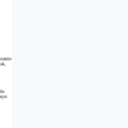
eraktiv
rək,
ilə
ıyır.