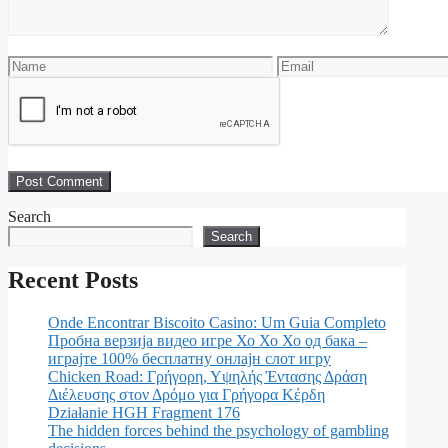
Search
Search
Recent Posts
Onde Encontrar Biscoito Casino: Um Guia Completo
Пробна верзија видео игре Хо Хо Хо од бака –
играјте 100% бесплатну онлајн слот игру
Chicken Road: Γρήγορη, Υψηλής Έντασης Δράση
Διέλευσης στον Δρόμο για Γρήγορα Κέρδη
Działanie HGH Fragment 176
The hidden forces behind the psychology of gambling