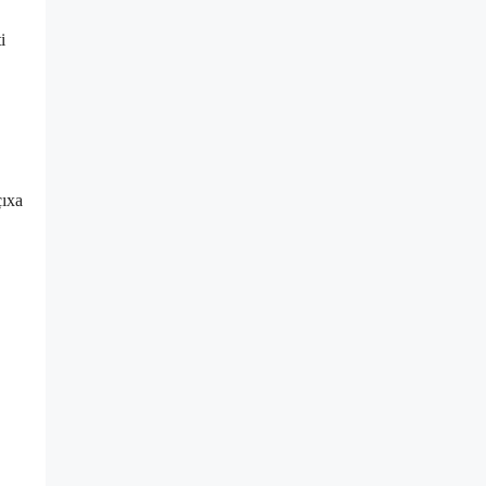
i
çıxa