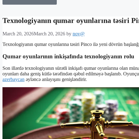
Texnologiyanın qumar oyunlarına təsiri Pin
March 20, 2026
March 20, 2026
by
nov@
Texnologiyanın qumar oyunlarına təsiri Pinco ilə yeni dövrün başlanğ
Qumar oyunlarının inkişafında texnologiyanın rolu
Son illərdə texnologiyanın sürətli inkişafı qumar oyunlarına olan mün
oyunları daha geniş kütlə tərəfindən qəbul edilməyə başlanıb. Oyunçul
azerbaycan
əyləncə anlayışını genişləndirir.