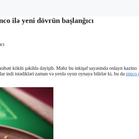
co ilə yeni dövrün başlanğıcı
ıcı
asibəti köklü şəkildə dəyişib. Məhz bu inkişaf sayəsində onlayn kazino
ar indi istədikləri zaman və yerdə oyun oynaya bilirlər ki, bu da
pinco 