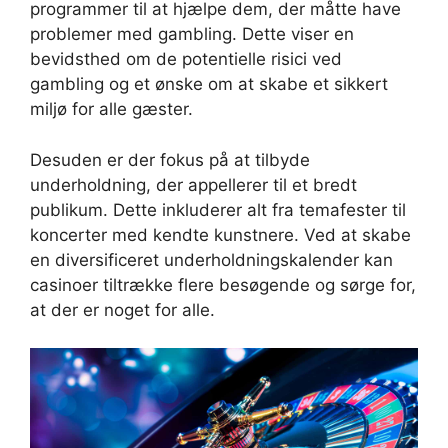
programmer til at hjælpe dem, der måtte have
problemer med gambling. Dette viser en
bevidsthed om de potentielle risici ved
gambling og et ønske om at skabe et sikkert
miljø for alle gæster.
Desuden er der fokus på at tilbyde
underholdning, der appellerer til et bredt
publikum. Dette inkluderer alt fra temafester til
koncerter med kendte kunstnere. Ved at skabe
en diversificeret underholdningskalender kan
casinoer tiltrække flere besøgende og sørge for,
at der er noget for alle.