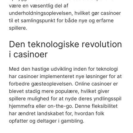
være en væsentlig del af
underholdningsoplevelsen, hvilket gør casinoer
til et samlingspunkt for både nye og erfarne
spillere.
Den teknologiske revolution
i casinoer
Med den hastige udvikling inden for teknologi
har casinoer implementeret nye løsninger for at
forbedre gæsteoplevelsen. Online casinoer er
blevet stadig mere populære, hvilket giver
spillere mulighed for at nyde deres yndlingsspil
hjemmefra eller on-the-go. Denne fleksibilitet
har ændret landskabet for, hvordan folk
opfatter og deltager i gambling.