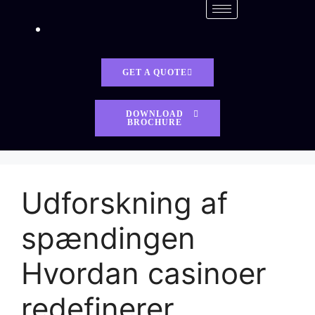
GET A QUOTE
DOWNLOAD
BROCHURE
Udforskning af
spændingen
Hvordan casinoer
redefinerer