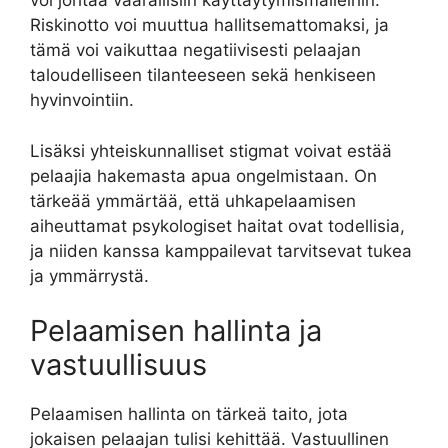
voi johtaa vaarallisiin käyttäytymismalleihin.
Riskinotto voi muuttua hallitsemattomaksi, ja
tämä voi vaikuttaa negatiivisesti pelaajan
taloudelliseen tilanteeseen sekä henkiseen
hyvinvointiin.
Lisäksi yhteiskunnalliset stigmat voivat estää
pelaajia hakemasta apua ongelmistaan. On
tärkeää ymmärtää, että uhkapelaamisen
aiheuttamat psykologiset haitat ovat todellisia,
ja niiden kanssa kamppailevat tarvitsevat tukea
ja ymmärrystä.
Pelaamisen hallinta ja
vastuullisuus
Pelaamisen hallinta on tärkeä taito, jota
jokaisen pelaajan tulisi kehittää. Vastuullinen