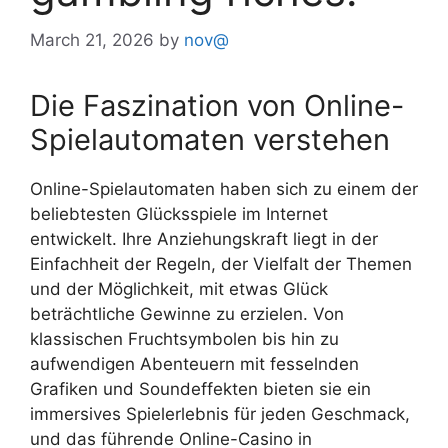
March 21, 2026
by
nov@
Die Faszination von Online-
Spielautomaten verstehen
Online-Spielautomaten haben sich zu einem der
beliebtesten Glücksspiele im Internet
entwickelt. Ihre Anziehungskraft liegt in der
Einfachheit der Regeln, der Vielfalt der Themen
und der Möglichkeit, mit etwas Glück
beträchtliche Gewinne zu erzielen. Von
klassischen Fruchtsymbolen bis hin zu
aufwendigen Abenteuern mit fesselnden
Grafiken und Soundeffekten bieten sie ein
immersives Spielerlebnis für jeden Geschmack,
und das führende Online-Casino in