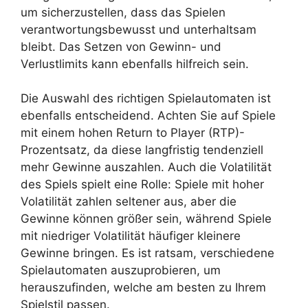
um sicherzustellen, dass das Spielen
verantwortungsbewusst und unterhaltsam
bleibt. Das Setzen von Gewinn- und
Verlustlimits kann ebenfalls hilfreich sein.
Die Auswahl des richtigen Spielautomaten ist
ebenfalls entscheidend. Achten Sie auf Spiele
mit einem hohen Return to Player (RTP)-
Prozentsatz, da diese langfristig tendenziell
mehr Gewinne auszahlen. Auch die Volatilität
des Spiels spielt eine Rolle: Spiele mit hoher
Volatilität zahlen seltener aus, aber die
Gewinne können größer sein, während Spiele
mit niedriger Volatilität häufiger kleinere
Gewinne bringen. Es ist ratsam, verschiedene
Spielautomaten auszuprobieren, um
herauszufinden, welche am besten zu Ihrem
Spielstil passen.