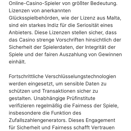
Online-Casino-Spieler von größter Bedeutung.
Lizenzen von anerkannten
Glücksspielbehörden, wie der Lizenz aus Malta,
sind ein starkes Indiz für die Seriosität eines
Anbieters. Diese Lizenzen stellen sicher, dass
das Casino strenge Vorschriften hinsichtlich der
Sicherheit der Spielerdaten, der Integrität der
Spiele und der fairen Auszahlung von Gewinnen
einhält.
Fortschrittliche Verschlüsselungstechnologien
werden eingesetzt, um sensible Daten zu
schützen und Transaktionen sicher zu
gestalten. Unabhängige Prüfinstitute
verifizieren regelmäßig die Fairness der Spiele,
insbesondere die Funktion des
Zufallszahlengenerators. Dieses Engagement
für Sicherheit und Fairness schafft Vertrauen