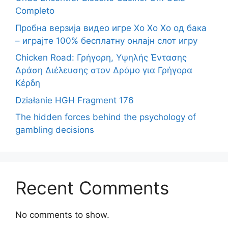
Completo
Пробна верзија видео игре Хо Хо Хо од бака
– играјте 100% бесплатну онлајн слот игру
Chicken Road: Γρήγορη, Υψηλής Έντασης
Δράση Διέλευσης στον Δρόμο για Γρήγορα
Κέρδη
Działanie HGH Fragment 176
The hidden forces behind the psychology of
gambling decisions
Recent Comments
No comments to show.