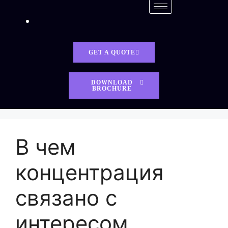
GET A QUOTE
DOWNLOAD
BROCHURE
В чем
концентрация
связано с
интересом