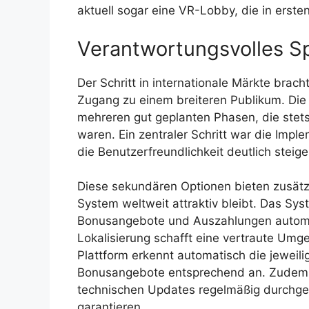
aktuell sogar eine VR-Lobby, die in erste
Verantwortungsvolles Sp
Der Schritt in internationale Märkte brac
Zugang zu einem breiteren Publikum. Die 
mehreren gut geplanten Phasen, die stets
waren. Ein zentraler Schritt war die Impl
die Benutzerfreundlichkeit deutlich steige
Diese sekundären Optionen bieten zusätzli
System weltweit attraktiv bleibt. Das Sys
Bonusangebote und Auszahlungen automat
Lokalisierung schafft eine vertraute Umge
Plattform erkennt automatisch die jewei
Bonusangebote entsprechend an. Zudem st
technischen Updates regelmäßig durchgef
garantieren.