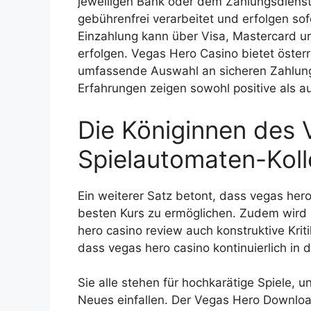
jeweiligen Bank oder dem Zahlungsdienstl
gebührenfrei verarbeitet und erfolgen so
Einzahlung kann über Visa, Mastercard un
erfolgen. Vegas Hero Casino bietet öster
umfassende Auswahl an sicheren Zahlung
Erfahrungen zeigen sowohl positive als au
Die Königinnen des 
Spielautomaten-Koll
Ein weiterer Satz betont, dass vegas hero
besten Kurs zu ermöglichen. Zudem wird 
hero casino review auch konstruktive Krit
dass vegas hero casino kontinuierlich in d
Sie alle stehen für hochkarätige Spiele, 
Neues einfallen. Der Vegas Hero Download 