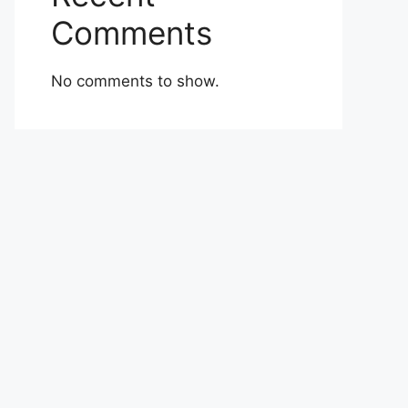
Comments
No comments to show.