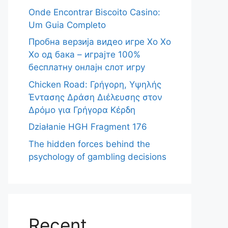
Onde Encontrar Biscoito Casino:
Um Guia Completo
Пробна верзија видео игре Хо Хо
Хо од бака – играјте 100%
бесплатну онлајн слот игру
Chicken Road: Γρήγορη, Υψηλής
Έντασης Δράση Διέλευσης στον
Δρόμο για Γρήγορα Κέρδη
Działanie HGH Fragment 176
The hidden forces behind the
psychology of gambling decisions
Recent