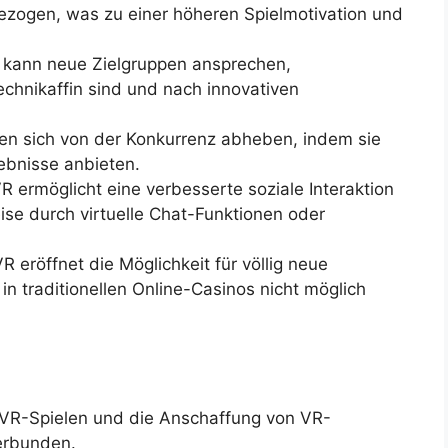
bezogen, was zu einer höheren Spielmotivation und
 kann neue Zielgruppen ansprechen,
echnikaffin sind und nach innovativen
n sich von der Konkurrenz abheben, indem sie
lebnisse anbieten.
R ermöglicht eine verbesserte soziale Interaktion
ise durch virtuelle Chat-Funktionen oder
R eröffnet die Möglichkeit für völlig neue
n traditionellen Online-Casinos nicht möglich
 VR-Spielen und die Anschaffung von VR-
erbunden.