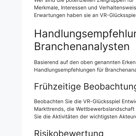
Wer sind die potenziellen Zielgruppen fü
Merkmale, Interessen und Verhaltenswei
Erwartungen haben sie an VR-Glücksspie
Handlungsempfehlun
Branchenanalysten
Basierend auf den oben genannten Erkenn
Handlungsempfehlungen für Branchenanal
Frühzeitige Beobachtun
Beobachten Sie die VR-Glücksspiel Entwi
Markttrends, die Wettbewerbslandschaft u
Sie die Aktivitäten der wichtigsten Akteu
Risikobewertung