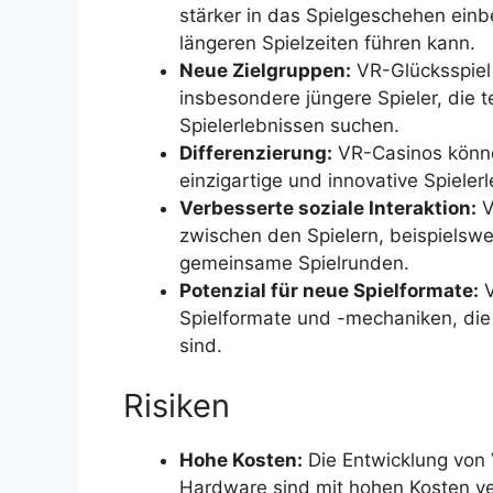
stärker in das Spielgeschehen ein
längeren Spielzeiten führen kann.
Neue Zielgruppen:
VR-Glücksspiel
insbesondere jüngere Spieler, die t
Spielerlebnissen suchen.
Differenzierung:
VR-Casinos könne
einzigartige und innovative Spieler
Verbesserte soziale Interaktion:
V
zwischen den Spielern, beispielswe
gemeinsame Spielrunden.
Potenzial für neue Spielformate:
V
Spielformate und -mechaniken, die i
sind.
Risiken
Hohe Kosten:
Die Entwicklung von
Hardware sind mit hohen Kosten v