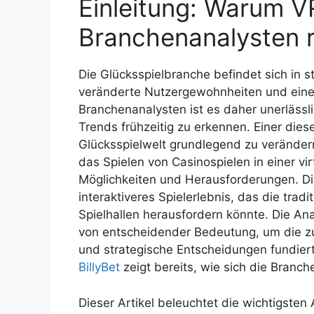
Einleitung: Warum V
Branchenanalysten re
Die Glücksspielbranche befindet sich in
veränderte Nutzergewohnheiten und eine
Branchenanalysten ist es daher unerlässli
Trends frühzeitig zu erkennen. Einer diese
Glücksspielwelt grundlegend zu verändern, 
das Spielen von Casinospielen in einer vi
Möglichkeiten und Herausforderungen. Di
interaktiveres Spielerlebnis, das die trad
Spielhallen herausfordern könnte. Die An
von entscheidender Bedeutung, um die z
und strategische Entscheidungen fundiert 
BillyBet
zeigt bereits, wie sich die Branch
Dieser Artikel beleuchtet die wichtigsten