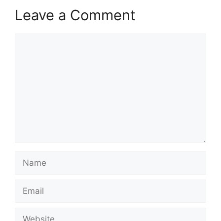
Leave a Comment