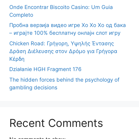
Onde Encontrar Biscoito Casino: Um Guia
Completo
Пробна верзија видео игре Хо Хо Хо од бака
– играјте 100% бесплатну онлајн слот игру
Chicken Road: Γρήγορη, Υψηλής Έντασης
Δράση Διέλευσης στον Δρόμο για Γρήγορα
Κέρδη
Działanie HGH Fragment 176
The hidden forces behind the psychology of
gambling decisions
Recent Comments