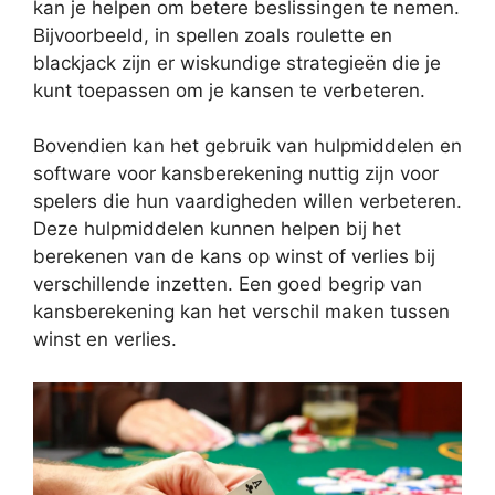
kan je helpen om betere beslissingen te nemen.
Bijvoorbeeld, in spellen zoals roulette en
blackjack zijn er wiskundige strategieën die je
kunt toepassen om je kansen te verbeteren.
Bovendien kan het gebruik van hulpmiddelen en
software voor kansberekening nuttig zijn voor
spelers die hun vaardigheden willen verbeteren.
Deze hulpmiddelen kunnen helpen bij het
berekenen van de kans op winst of verlies bij
verschillende inzetten. Een goed begrip van
kansberekening kan het verschil maken tussen
winst en verlies.