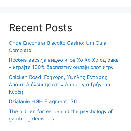
Recent Posts
Onde Encontrar Biscoito Casino: Um Guia
Completo
Пробна верзија видео игре Хо Хо Хо од бака
– играјте 100% бесплатну онлајн слот игру
Chicken Road: Γρήγορη, Υψηλής Έντασης
Δράση Διέλευσης στον Δρόμο για Γρήγορα
Κέρδη
Działanie HGH Fragment 176
The hidden forces behind the psychology of
gambling decisions