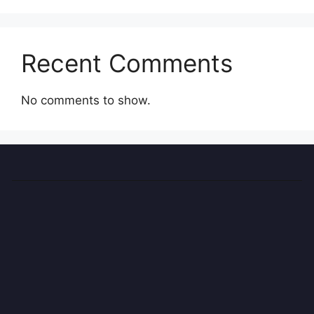
Recent Comments
No comments to show.