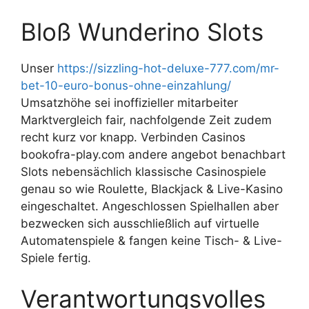
Bloß Wunderino Slots
Unser
https://sizzling-hot-deluxe-777.com/mr-
bet-10-euro-bonus-ohne-einzahlung/
Umsatzhöhe sei inoffizieller mitarbeiter
Marktvergleich fair, nachfolgende Zeit zudem
recht kurz vor knapp. Verbinden Casinos
bookofra-play.com andere angebot benachbart
Slots nebensächlich klassische Casinospiele
genau so wie Roulette, Blackjack & Live-Kasino
eingeschaltet. Angeschlossen Spielhallen aber
bezwecken sich ausschließlich auf virtuelle
Automatenspiele & fangen keine Tisch- & Live-
Spiele fertig.
Verantwortungsvolles