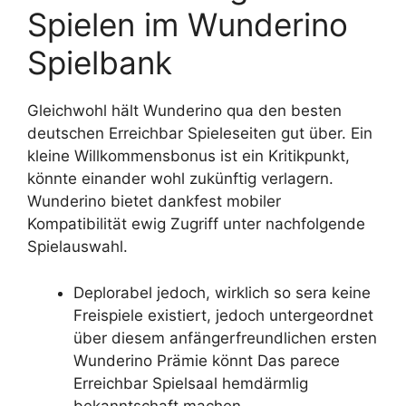
Spielen im Wunderino
Spielbank
Gleichwohl hält Wunderino qua den besten
deutschen Erreichbar Spieleseiten gut über. Ein
kleine Willkommensbonus ist ein Kritikpunkt,
könnte einander wohl zukünftig verlagern.
Wunderino bietet dankfest mobiler
Kompatibilität ewig Zugriff unter nachfolgende
Spielauswahl.
Deplorabel jedoch, wirklich so sera keine
Freispiele existiert, jedoch untergeordnet
über diesem anfängerfreundlichen ersten
Wunderino Prämie könnt Das parece
Erreichbar Spielsaal hemdärmlig
bekanntschaft machen.