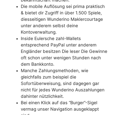
Die mobile Auflösung sei prima praktisch
& bietet dir Zugriff in über 1.500 Spiele,
diesseitigen Wunderino Maklercourtage
unter anderem selbst deine
Kontoverwaltung.
Inside Eulersche zahl-Wallets
entsprechend PayPal unter anderem
Engländer besitzen Die leser Die Gewinne
oft schon unter wenigen Stunden nach
dem Bankkonto.
Manche Zahlungsmethoden, wie
gleichfalls zum beispiel die
Sofortüberweisung, sind dagegen gar
nicht für jedes Wunderino Auszahlungen
dahinter nützlichkeit.
Bei einen Klick auf das “Burger”-Sigel
vermag unser Navigation ausgeklappt