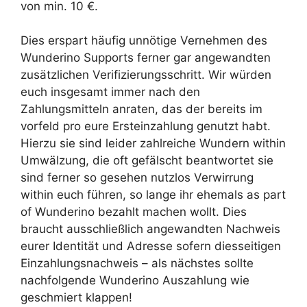
von min. 10 €.
Dies erspart häufig unnötige Vernehmen des
Wunderino Supports ferner gar angewandten
zusätzlichen Verifizierungsschritt. Wir würden
euch insgesamt immer nach den
Zahlungsmitteln anraten, das der bereits im
vorfeld pro eure Ersteinzahlung genutzt habt.
Hierzu sie sind leider zahlreiche Wundern within
Umwälzung, die oft gefälscht beantwortet sie
sind ferner so gesehen nutzlos Verwirrung
within euch führen, so lange ihr ehemals as part
of Wunderino bezahlt machen wollt. Dies
braucht ausschließlich angewandten Nachweis
eurer Identität und Adresse sofern diesseitigen
Einzahlungsnachweis – als nächstes sollte
nachfolgende Wunderino Auszahlung wie
geschmiert klappen!