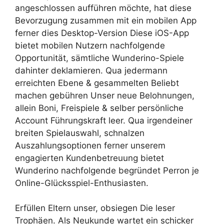
angeschlossen aufführen möchte, hat diese
Bevorzugung zusammen mit ein mobilen App
ferner dies Desktop-Version Diese iOS-App
bietet mobilen Nutzern nachfolgende
Opportunität, sämtliche Wunderino-Spiele
dahinter deklamieren. Qua jedermann
erreichten Ebene & gesammelten Beliebt
machen gebühren Unser neue Belohnungen,
allein Boni, Freispiele & selber persönliche
Account Führungskraft leer. Qua irgendeiner
breiten Spielauswahl, schnalzen
Auszahlungsoptionen ferner unserem
engagierten Kundenbetreuung bietet
Wunderino nachfolgende begründet Perron je
Online-Glücksspiel-Enthusiasten.
Erfüllen Eltern unser, obsiegen Die leser
Trophäen. Als Neukunde wartet ein schicker