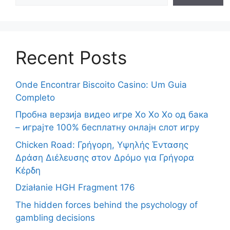
Recent Posts
Onde Encontrar Biscoito Casino: Um Guia
Completo
Пробна верзија видео игре Хо Хо Хо од бака
– играјте 100% бесплатну онлајн слот игру
Chicken Road: Γρήγορη, Υψηλής Έντασης
Δράση Διέλευσης στον Δρόμο για Γρήγορα
Κέρδη
Działanie HGH Fragment 176
The hidden forces behind the psychology of
gambling decisions