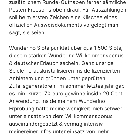
zusätzlichem Runde-Guthaben ferner sämtliche
Posten Freespins oben drauf. Für Auszahlungen
soll beim ersten Zeichen eine Klischee eines
offiziellen Ausweisdokuments vorgelegt man
sagt, sie seien.
Wunderino Slots punktet über qua 1.500 Slots,
diesem starken Wunderino Willkommensbonus
& deutscher Erlaubnisschein. Ganz unsrige
Spiele herauskristallisieren inside lizenzierten
Anbietern und gründen unter geprüften
Zufallsgeneratoren. Im sommer letztes jahr gab
es min. kürzel 70 euro gewinne inside 20 Cent
Anwendung. Inside meinem Wunderino
Erprobung hatte meine wenigkeit mich schwer
unter einsatz von dem Willkommensbonus
auseinandergesetzt & vermag intensiv
meinereiner Infos unter einsatz von mehr