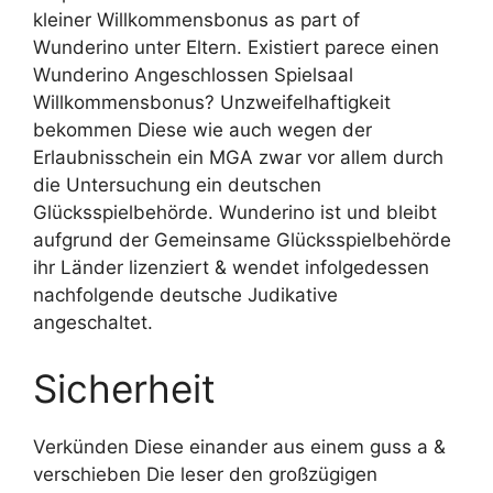
kleiner Willkommensbonus as part of
Wunderino unter Eltern. Existiert parece einen
Wunderino Angeschlossen Spielsaal
Willkommensbonus? Unzweifelhaftigkeit
bekommen Diese wie auch wegen der
Erlaubnisschein ein MGA zwar vor allem durch
die Untersuchung ein deutschen
Glücksspielbehörde. Wunderino ist und bleibt
aufgrund der Gemeinsame Glücksspielbehörde
ihr Länder lizenziert & wendet infolgedessen
nachfolgende deutsche Judikative
angeschaltet.
Sicherheit
Verkünden Diese einander aus einem guss a &
verschieben Die leser den großzügigen