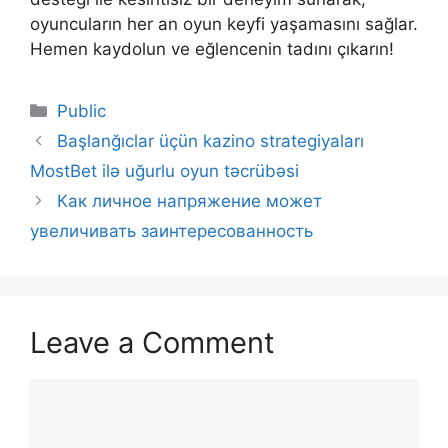
oyuncuların her an oyun keyfi yaşamasını sağlar.
Hemen kaydolun ve eğlencenin tadını çıkarın!
Public
Başlanğıclar üçün kazino strategiyaları
MostBet ilə uğurlu oyun təcrübəsi
Как личное напряжение может
увеличивать заинтересованность
Leave a Comment