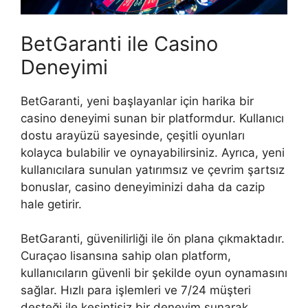
BetGaranti ile Casino
Deneyimi
BetGaranti, yeni başlayanlar için harika bir
casino deneyimi sunan bir platformdur. Kullanıcı
dostu arayüzü sayesinde, çeşitli oyunları
kolayca bulabilir ve oynayabilirsiniz. Ayrıca, yeni
kullanıcılara sunulan yatırımsız ve çevrim şartsız
bonuslar, casino deneyiminizi daha da cazip
hale getirir.
BetGaranti, güvenilirliği ile ön plana çıkmaktadır.
Curaçao lisansına sahip olan platform,
kullanıcıların güvenli bir şekilde oyun oynamasını
sağlar. Hızlı para işlemleri ve 7/24 müşteri
desteği ile kesintisiz bir deneyim sunarak,