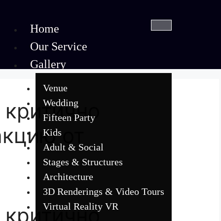
Home
Our Service
Gallery
Venue
Wedding
 критично
Fifteen Party
акцию от
Kids
Adult & Social
Stages & Structures
Architecture
3D Renderings & Video Tours
Virtual Reality VR
 критично