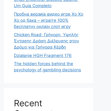
Um Guia Completo
Пробна верзија видео игре Хо Хо
Хо од бака – играјте 100%
бесплатну онлајн слот игру
Chicken Road: Γρήγορη, Υψηλής
Έντασης Δράση Διέλευσης στον
Δρόμο για Γρήγορα Κέρδη
Działanie HGH Fragment 176
The hidden forces behind the
psychology of gambling decisions
Recent