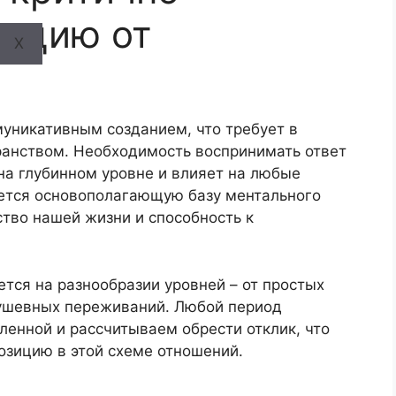
акцию от
X
муникативным созданием, что требует в
анством. Необходимость воспринимать ответ
на глубинном уровне и влияет на любые
ется основополагающую базу ментального
ство нашей жизни и способность к
тся на разнообразии уровней – от простых
душевных переживаний. Любой период
енной и рассчитываем обрести отклик, что
озицию в этой схеме отношений.