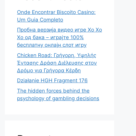
Onde Encontrar Biscoito Casino:
Um Guia Completo
Пробна верзија видео игре Хо Хо
Хо од бака – играјте 100%
бесплатну онлајн слот игру
Chicken Road: Γρήγορη, Υψηλής
Έντασης Δράση Διέλευσης στον
Δρόμο για Γρήγορα Κέρδη
Działanie HGH Fragment 176
The hidden forces behind the
psychology of gambling decisions