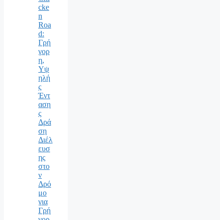
cke
n
Roa
d:
Γρή
γορ
η,
Υψ
ηλή
ς
Έντ
αση
ς
Δρά
ση
Διέλ
ευσ
ης
στο
ν
Δρό
μο
για
Γρή
γορ