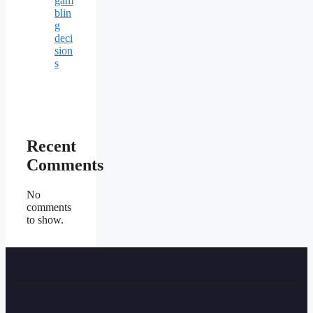
gam
blin
g
deci
sion
s
Recent
Comments
No
comments
to show.