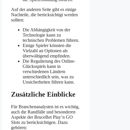
Auf der anderen Seite gibt es einige
Nachteile, die berücksichtigt werden
sollten:
Die Abhängigkeit von der
Technologie kann zu
technischen Problemen führen.
Einige Spieler könnten die
Vielzahl an Optionen als
überwältigend empfinden.
Die Regulierung des Online-
Glücksspiels kann in
verschiedenen Ländern
unterschiedlich sein, was zu
Unsicherheiten führen kann.
Zusätzliche Einblicke
Für Branchenanalysten ist es wichtig,
auch die Randfälle und besonderen
Aspekte der BruceBet Play’n GO
Slots zu berücksichtigen. Dazu
gehören: