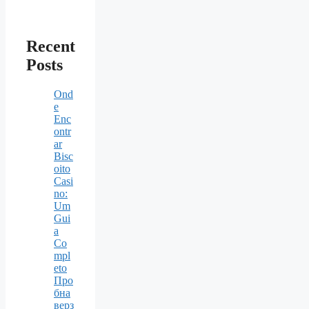
Recent
Posts
Ond
e
Enc
ontr
ar
Bisc
oito
Casi
no:
Um
Gui
a
Co
mpl
eto
Про
бна
верз