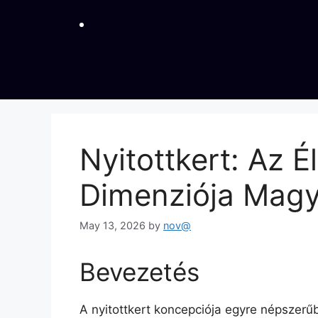
Nyitottkert: Az É
Dimenziója Mag
May 13, 2026
by
nov@
Bevezetés
A nyitottkert koncepciója egyre népszerű