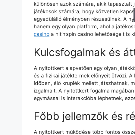
különösen azok számára, akik tapasztalt j
játékosok számára, hogy közvetlen kapcsol
egyedülálló élményben részesülnek. A nyi
hanem egy olyan platform, ahol a játékoso
casino
a hit’n’spin casino lehetőségeit is 
Kulcsfogalmak és át
A nyitottkert alapvetően egy olyan játék
és a fizikai játéktermek előnyeit ötvözi. 
időben, élő krupiék mellett játszhatnak, 
izgalmait. A nyitottkert fogalma magában 
egymással is interakcióba léphetnek, ezze
Főbb jellemzők és r
A nyitottkert működése több fontos összet