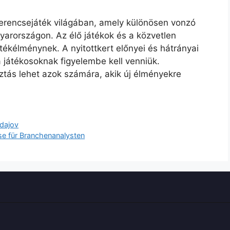
zerencsejáték világában, amely különösen vonzó
yarországon. Az élő játékok és a közvetlen
átékélménynek. A nyitottkert előnyei és hátrányai
 játékosoknak figyelembe kell venniük.
ztás lehet azok számára, akik új élményekre
údajov
se für Branchenanalysten