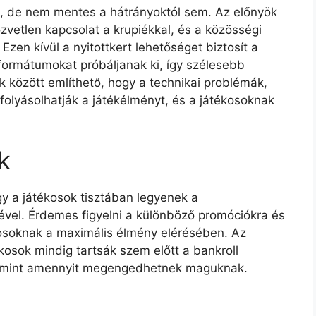
k, de nem mentes a hátrányoktól sem. Az előnyök
közvetlen kapcsolat a krupiékkal, és a közösségi
zen kívül a nyitottkert lehetőséget biztosít a
formátumokat próbáljanak ki, így szélesebb
k között említhető, hogy a technikai problémák,
efolyásolhatják a játékélményt, és a játékosoknak
k
gy a játékosok tisztában legyenek a
ével. Érdemes figyelni a különböző promóciókra és
osoknak a maximális élmény elérésében. Az
ékosok mindig tartsák szem előtt a bankroll
, mint amennyit megengedhetnek maguknak.