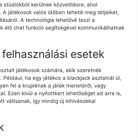
 a stúdiókból kerülnek közvetítésre, ahol
t. A játékosok valós időben tehetik meg tétjeiket,
llásáról. A technológia lehetővé teszi a
ok élő chat funkció segítségével kommunikálhatnak
 felhasználási esetek
pasztalt játékosok számára, akik szeretnék
. Például, ha egy játékos a blackjack asztalnál ül,
en fel a krupiénak a játék menetéről, vagy
. Ezen kívül a nyitottkert lehetőséget ad arra is,
t váltsanak, így mindig új kihívásokkal
k