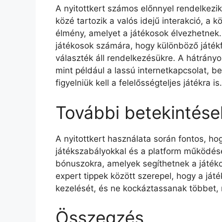
A nyitottkert számos előnnyel rendelkezi
közé tartozik a valós idejű interakció, a 
élmény, amelyet a játékosok élvezhetnek. E
játékosok számára, hogy különböző játék
választék áll rendelkezésükre. A hátrányo
mint például a lassú internetkapcsolat, b
figyelniük kell a felelősségteljes játékra is.
További betekintése
A nyitottkert használata során fontos, ho
játékszabályokkal és a platform működés
bónuszokra, amelyek segíthetnek a játék
expert tippek között szerepel, hogy a ját
kezelését, és ne kockáztassanak többet
Összegzés