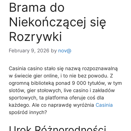
Brama do
Niekończącej się
Rozrywki
February 9, 2026
by
nov@
Casinia casino stało się nazwą rozpoznawalną
w świecie gier online, i to nie bez powodu. Z
ogromną biblioteką ponad 9 000 tytułów, w tym
slotów, gier stołowych, live casino i zakładów
sportowych, ta platforma oferuje coś dla
każdego. Ale co naprawdę wyróżnia
Casinia
spośród innych?
Urok Różnorodności