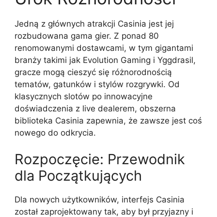
Jedną z głównych atrakcji Casinia jest jej
rozbudowana gama gier. Z ponad 80
renomowanymi dostawcami, w tym gigantami
branży takimi jak Evolution Gaming i Yggdrasil,
gracze mogą cieszyć się różnorodnością
tematów, gatunków i stylów rozgrywki. Od
klasycznych slotów po innowacyjne
doświadczenia z live dealerem, obszerna
biblioteka Casinia zapewnia, że zawsze jest coś
nowego do odkrycia.
Rozpoczęcie: Przewodnik
dla Początkujących
Dla nowych użytkowników, interfejs Casinia
został zaprojektowany tak, aby był przyjazny i