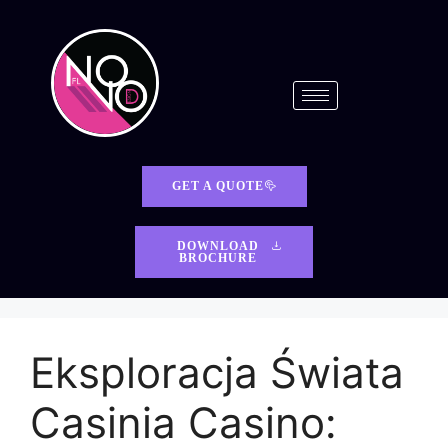
GET A QUOTE
DOWNLOAD
BROCHURE
Eksploracja Świata
Casinia Casino: