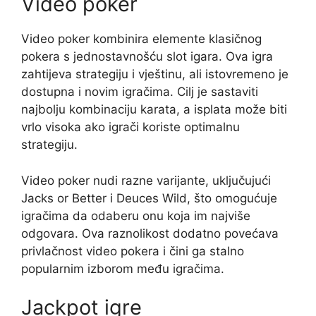
Video poker
Video poker kombinira elemente klasičnog
pokera s jednostavnošću slot igara. Ova igra
zahtijeva strategiju i vještinu, ali istovremeno je
dostupna i novim igračima. Cilj je sastaviti
najbolju kombinaciju karata, a isplata može biti
vrlo visoka ako igrači koriste optimalnu
strategiju.
Video poker nudi razne varijante, uključujući
Jacks or Better i Deuces Wild, što omogućuje
igračima da odaberu onu koja im najviše
odgovara. Ova raznolikost dodatno povećava
privlačnost video pokera i čini ga stalno
popularnim izborom među igračima.
Jackpot igre