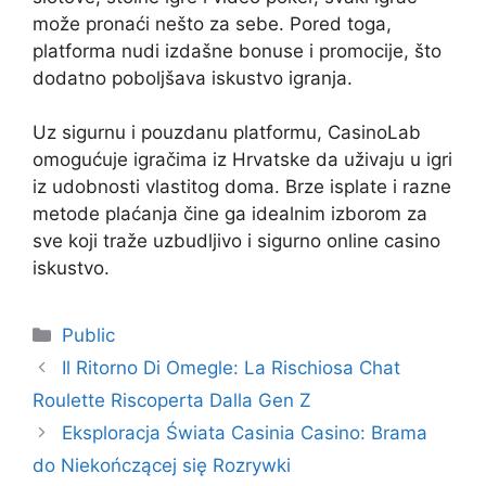
može pronaći nešto za sebe. Pored toga,
platforma nudi izdašne bonuse i promocije, što
dodatno poboljšava iskustvo igranja.
Uz sigurnu i pouzdanu platformu, CasinoLab
omogućuje igračima iz Hrvatske da uživaju u igri
iz udobnosti vlastitog doma. Brze isplate i razne
metode plaćanja čine ga idealnim izborom za
sve koji traže uzbudljivo i sigurno online casino
iskustvo.
Public
Il Ritorno Di Omegle: La Rischiosa Chat
Roulette Riscoperta Dalla Gen Z
Eksploracja Świata Casinia Casino: Brama
do Niekończącej się Rozrywki