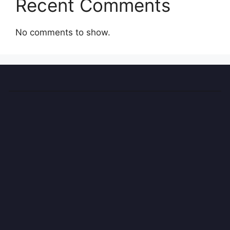
Recent Comments
No comments to show.