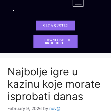
GET A QUOTE
DOWNLOAD
BROCHURE
Najbolje igre u
kazinu koje morate
isprobati danas
February 9, 2026
by
nov@