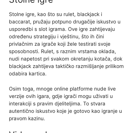
Stolne igre, kao što su rulet, blackjack i
baccarat, pružaju potpuno drugačije iskustvo u
usporedbi s slot igrama. Ove igre zahtijevaju
određenu strategiju i vještinu, što ih čini
privlačnim za igrače koji žele testirati svoje
sposobnosti. Rulet, s raznim vrstama oklada,
nudi napetost pri svakom okretanju kotača, dok
blackjack zahtijeva taktičko razmišljanje prilikom
odabira kartica.
Osim toga, mnoge online platforme nude live
verzije ovih igara, gdje igrači mogu uživati u
interakciji s pravim djeliteljima. To stvara
autentično iskustvo koje je gotovo kao igranje u
pravom kazinu.