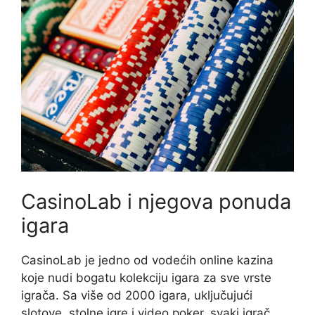
CasinoLab i njegova ponuda
igara
CasinoLab je jedno od vodećih online kazina
koje nudi bogatu kolekciju igara za sve vrste
igrača. Sa više od 2000 igara, uključujući
slotove, stolne igre i video poker, svaki igrač