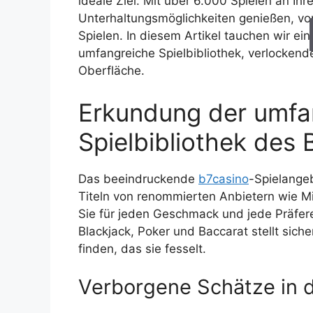
ideale Ziel. Mit über 6.000 Spielen an Ihr
Unterhaltungsmöglichkeiten genießen, von
Spielen. In diesem Artikel tauchen wir ei
umfangreiche Spielbibliothek, verlockend
Oberfläche.
Erkundung der umfa
Spielbibliothek des 
Das beeindruckende
b7casino
-Spielangeb
Titeln von renommierten Anbietern wie M
Sie für jeden Geschmack und jede Präfer
Blackjack, Poker und Baccarat stellt siche
finden, das sie fesselt.
Verborgene Schätze in d