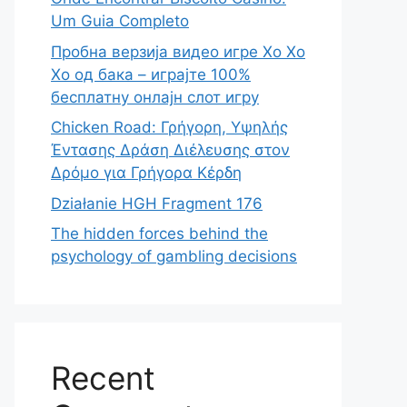
Um Guia Completo
Пробна верзија видео игре Хо Хо
Хо од бака – играјте 100%
бесплатну онлајн слот игру
Chicken Road: Γρήγορη, Υψηλής
Έντασης Δράση Διέλευσης στον
Δρόμο για Γρήγορα Κέρδη
Działanie HGH Fragment 176
The hidden forces behind the
psychology of gambling decisions
Recent