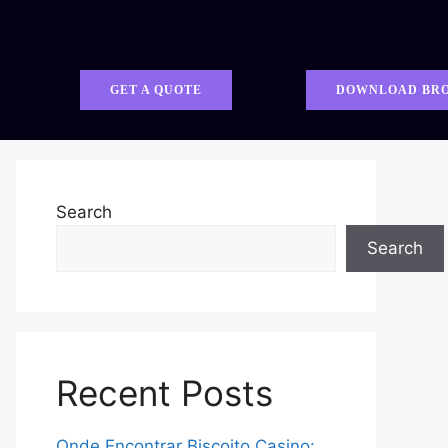
GET A QUOTE
DOWNLOAD BR
Search
Search
Recent Posts
Onde Encontrar Biscoito Casino: