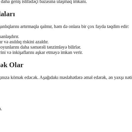
ə daha geniş istifadəçi bazasına ulaşmaq imkanı.
aları
lıqlarını artırmaqla qalmır, həm də onlara bir çox fayda təqdim edir:
anlaşdırır.
 və asılılıq riskini azaldır.
 oyunlarını daha səmərəli tənzimləyə bilirlər.
i və inkişaflarını aşkar etməyə imkan verir.
mək Olar
ınıza kömək edəcək. Aşağıdakı məsləhətlərə əməl edərək, ən yaxşı nəti
n.