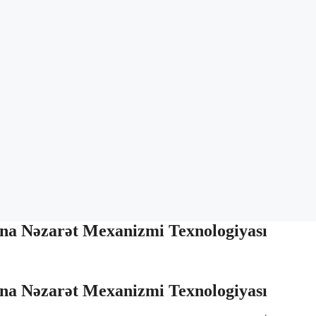
na Nəzarət Mexanizmi Texnologiyası
na Nəzarət Mexanizmi Texnologiyası