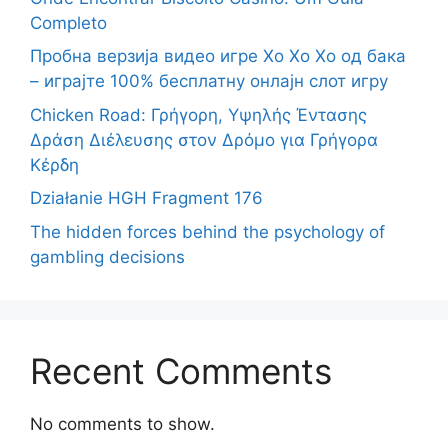
Completo
Пробна верзија видео игре Хо Хо Хо од бака
– играјте 100% бесплатну онлајн слот игру
Chicken Road: Γρήγορη, Υψηλής Έντασης
Δράση Διέλευσης στον Δρόμο για Γρήγορα
Κέρδη
Działanie HGH Fragment 176
The hidden forces behind the psychology of
gambling decisions
Recent Comments
No comments to show.