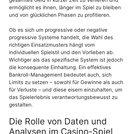
ermöglicht es ihnen, länger im Spiel zu bleiben
und von glücklichen Phasen zu profitieren.
Ob es sich um progressive oder negative
progressive Systeme handelt, die Wahl des
richtigen Einsatzmusters hängt vom
individuellen Spielstil und den Vorlieben ab.
Wichtiger als das spezifische System ist jedoch
die konsequente Einhaltung. Ein effektives
Bankroll-Management bedeutet auch, sich
Limits zu setzen – sowohl für Gewinne als auch
für Verluste – und diese eisern einzuhalten, um
das Spielerlebnis verantwortungsbewusst zu
gestalten.
Die Rolle von Daten und
Analysen im Casino-Spiel