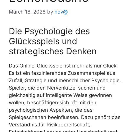
March 18, 2026
by
nov@
Die Psychologie des
Glücksspiels und
strategisches Denken
Das Online-Glücksspiel ist mehr als nur Glück.
Es ist ein faszinierendes Zusammenspiel aus
Zufall, Strategie und menschlicher Psychologie.
Spieler, die den Nervenkitzel suchen und
gleichzeitig auf intelligente Weise gewinnen
wollen, beschäftigen sich oft mit den
psychologischen Aspekten, die das
Spielgeschehen beeinflussen. Dazu gehört das
Verständnis für Risikobereitschaft,
Entscheidungsfindung unter Unsicherheit und