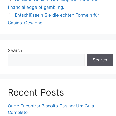
financial edge of gambling.
Entschlüsseln Sie die echten Formeln für
Casino-Gewinne
Search
Search
Recent Posts
Onde Encontrar Biscoito Casino: Um Guia
Completo