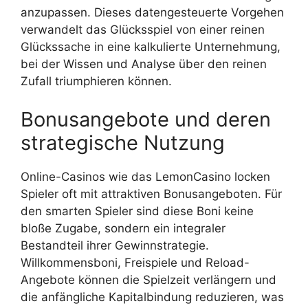
anzupassen. Dieses datengesteuerte Vorgehen
verwandelt das Glücksspiel von einer reinen
Glückssache in eine kalkulierte Unternehmung,
bei der Wissen und Analyse über den reinen
Zufall triumphieren können.
Bonusangebote und deren
strategische Nutzung
Online-Casinos wie das LemonCasino locken
Spieler oft mit attraktiven Bonusangeboten. Für
den smarten Spieler sind diese Boni keine
bloße Zugabe, sondern ein integraler
Bestandteil ihrer Gewinnstrategie.
Willkommensboni, Freispiele und Reload-
Angebote können die Spielzeit verlängern und
die anfängliche Kapitalbindung reduzieren, was