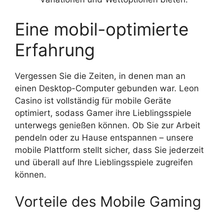
Eine mobil-optimierte
Erfahrung
Vergessen Sie die Zeiten, in denen man an
einen Desktop-Computer gebunden war. Leon
Casino ist vollständig für mobile Geräte
optimiert, sodass Gamer ihre Lieblingsspiele
unterwegs genießen können. Ob Sie zur Arbeit
pendeln oder zu Hause entspannen – unsere
mobile Plattform stellt sicher, dass Sie jederzeit
und überall auf Ihre Lieblingsspiele zugreifen
können.
Vorteile des Mobile Gaming