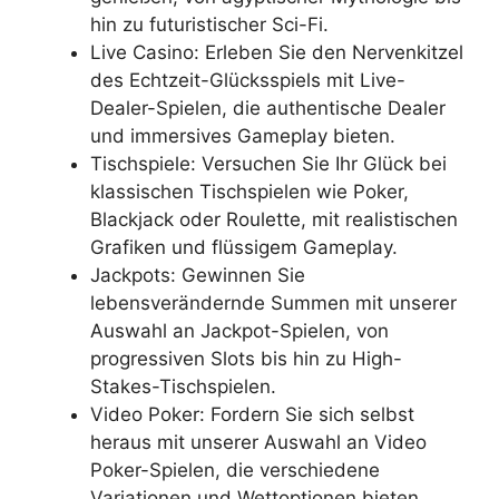
hin zu futuristischer Sci-Fi.
Live Casino: Erleben Sie den Nervenkitzel
des Echtzeit-Glücksspiels mit Live-
Dealer-Spielen, die authentische Dealer
und immersives Gameplay bieten.
Tischspiele: Versuchen Sie Ihr Glück bei
klassischen Tischspielen wie Poker,
Blackjack oder Roulette, mit realistischen
Grafiken und flüssigem Gameplay.
Jackpots: Gewinnen Sie
lebensverändernde Summen mit unserer
Auswahl an Jackpot-Spielen, von
progressiven Slots bis hin zu High-
Stakes-Tischspielen.
Video Poker: Fordern Sie sich selbst
heraus mit unserer Auswahl an Video
Poker-Spielen, die verschiedene
Variationen und Wettoptionen bieten.