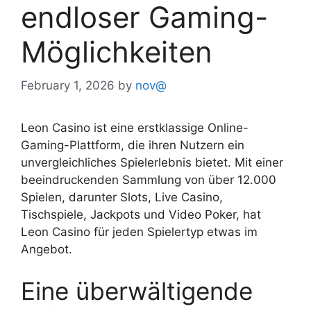
endloser Gaming-
Möglichkeiten
February 1, 2026
by
nov@
Leon Casino ist eine erstklassige Online-
Gaming-Plattform, die ihren Nutzern ein
unvergleichliches Spielerlebnis bietet. Mit einer
beeindruckenden Sammlung von über 12.000
Spielen, darunter Slots, Live Casino,
Tischspiele, Jackpots und Video Poker, hat
Leon Casino für jeden Spielertyp etwas im
Angebot.
Eine überwältigende