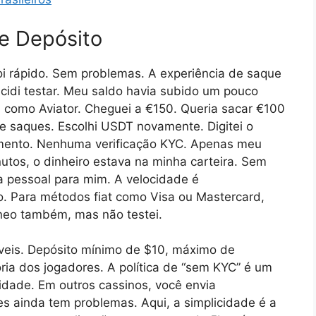
e Depósito
i rápido. Sem problemas. A experiência de saque
cidi testar. Meu saldo havia subido um pouco
, como Aviator. Cheguei a €150. Queria sacar €100
e saques. Escolhi USDT novamente. Digitei o
mento. Nenhuma verificação KYC. Apenas meu
tos, o dinheiro estava na minha carteira. Sem
ia pessoal para mim. A velocidade é
o. Para métodos fiat como Visa ou Mastercard,
neo também, mas não testei.
áveis. Depósito mínimo de $10, máximo de
ria dos jogadores. A política de “sem KYC” é um
cidade. Em outros cassinos, você envia
s ainda tem problemas. Aqui, a simplicidade é a