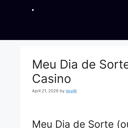
Meu Dia de Sorte
Casino
April 21, 2026
by
nov@
Meu Dia de Sorte (o