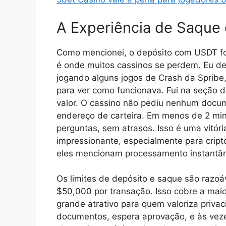
A Experiência de Saque 
Como mencionei, o depósito com USDT fo
é onde muitos cassinos se perdem. Eu de
jogando alguns jogos de Crash da Spribe
para ver como funcionava. Fui na seção d
valor. O cassino não pediu nenhum docu
endereço de carteira. Em menos de 2 minu
perguntas, sem atrasos. Isso é uma vitór
impressionante, especialmente para cript
eles mencionam processamento instantâ
Os limites de depósito e saque são razo
$50,000 por transação. Isso cobre a maio
grande atrativo para quem valoriza priva
documentos, espera aprovação, e às veze