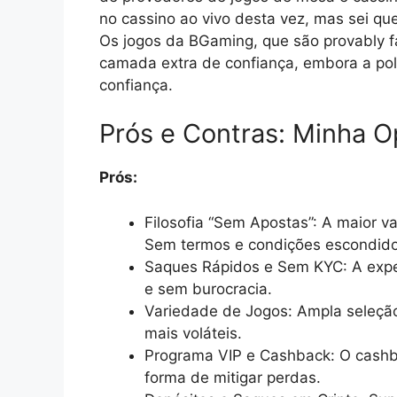
no cassino ao vivo desta vez, mas sei qu
Os jogos da BGaming, que são provably f
camada extra de confiança, embora a polí
confiança.
Prós e Contras: Minha O
Prós:
Filosofia “Sem Apostas”: A maior 
Sem termos e condições escondido
Saques Rápidos e Sem KYC: A exper
e sem burocracia.
Variedade de Jogos: Ampla seleção
mais voláteis.
Programa VIP e Cashback: O cashb
forma de mitigar perdas.