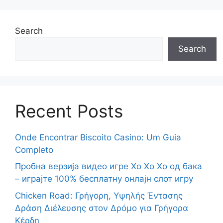
Search
Search
Recent Posts
Onde Encontrar Biscoito Casino: Um Guia
Completo
Пробна верзија видео игре Хо Хо Хо од бака
– играјте 100% бесплатну онлајн слот игру
Chicken Road: Γρήγορη, Υψηλής Έντασης
Δράση Διέλευσης στον Δρόμο για Γρήγορα
Κέρδη