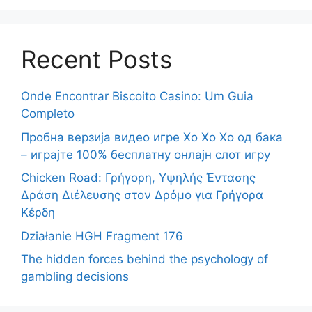
Recent Posts
Onde Encontrar Biscoito Casino: Um Guia
Completo
Пробна верзија видео игре Хо Хо Хо од бака
– играјте 100% бесплатну онлајн слот игру
Chicken Road: Γρήγορη, Υψηλής Έντασης
Δράση Διέλευσης στον Δρόμο για Γρήγορα
Κέρδη
Działanie HGH Fragment 176
The hidden forces behind the psychology of
gambling decisions