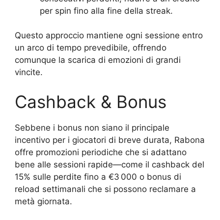
per spin fino alla fine della streak.
Questo approccio mantiene ogni sessione entro
un arco di tempo prevedibile, offrendo
comunque la scarica di emozioni di grandi
vincite.
Cashback & Bonus
Sebbene i bonus non siano il principale
incentivo per i giocatori di breve durata, Rabona
offre promozioni periodiche che si adattano
bene alle sessioni rapide—come il cashback del
15% sulle perdite fino a €3 000 o bonus di
reload settimanali che si possono reclamare a
metà giornata.