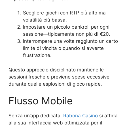
Scegliere giochi con RTP più alto ma
volatilità più bassa.
Impostare un piccolo bankroll per ogni
sessione—tipicamente non più di €20.
Interrompere una volta raggiunto un certo
limite di vincita o quando si avverte
frustrazione.
Questo approccio disciplinato mantiene le
sessioni fresche e previene spese eccessive
durante quelle esplosioni di gioco rapide.
Flusso Mobile
Senza un’app dedicata,
Rabona Casino
si affida
alla sua interfaccia web ottimizzata per il