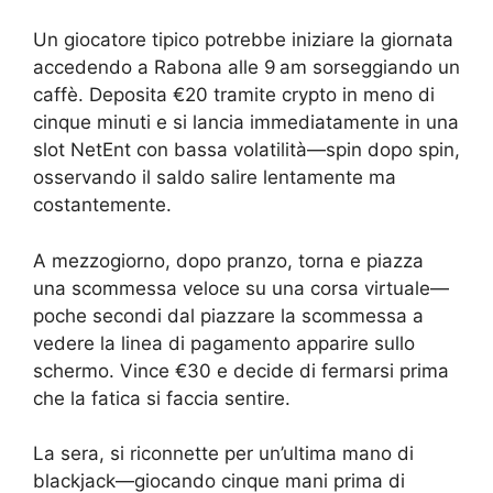
Un giocatore tipico potrebbe iniziare la giornata
accedendo a Rabona alle 9 am sorseggiando un
caffè. Deposita €20 tramite crypto in meno di
cinque minuti e si lancia immediatamente in una
slot NetEnt con bassa volatilità—spin dopo spin,
osservando il saldo salire lentamente ma
costantemente.
A mezzogiorno, dopo pranzo, torna e piazza
una scommessa veloce su una corsa virtuale—
poche secondi dal piazzare la scommessa a
vedere la linea di pagamento apparire sullo
schermo. Vince €30 e decide di fermarsi prima
che la fatica si faccia sentire.
La sera, si riconnette per un’ultima mano di
blackjack—giocando cinque mani prima di