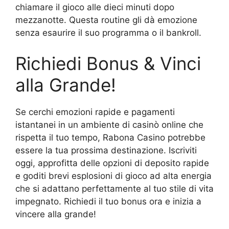
chiamare il gioco alle dieci minuti dopo
mezzanotte. Questa routine gli dà emozione
senza esaurire il suo programma o il bankroll.
Richiedi Bonus & Vinci
alla Grande!
Se cerchi emozioni rapide e pagamenti
istantanei in un ambiente di casinò online che
rispetta il tuo tempo, Rabona Casino potrebbe
essere la tua prossima destinazione. Iscriviti
oggi, approfitta delle opzioni di deposito rapide
e goditi brevi esplosioni di gioco ad alta energia
che si adattano perfettamente al tuo stile di vita
impegnato. Richiedi il tuo bonus ora e inizia a
vincere alla grande!