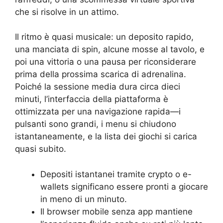
che si risolve in un attimo.
Il ritmo è quasi musicale: un deposito rapido,
una manciata di spin, alcune mosse al tavolo, e
poi una vittoria o una pausa per riconsiderare
prima della prossima scarica di adrenalina.
Poiché la sessione media dura circa dieci
minuti, l’interfaccia della piattaforma è
ottimizzata per una navigazione rapida—i
pulsanti sono grandi, i menu si chiudono
istantaneamente, e la lista dei giochi si carica
quasi subito.
Depositi istantanei tramite crypto o e-
wallets significano essere pronti a giocare
in meno di un minuto.
Il browser mobile senza app mantiene