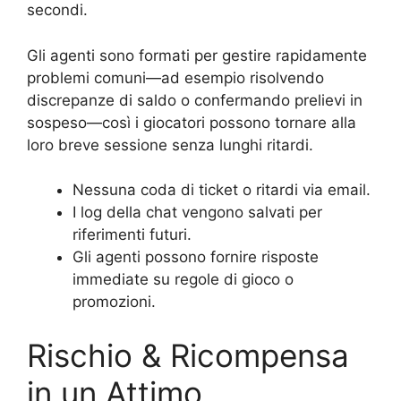
secondi.
Gli agenti sono formati per gestire rapidamente
problemi comuni—ad esempio risolvendo
discrepanze di saldo o confermando prelievi in
sospeso—così i giocatori possono tornare alla
loro breve sessione senza lunghi ritardi.
Nessuna coda di ticket o ritardi via email.
I log della chat vengono salvati per
riferimenti futuri.
Gli agenti possono fornire risposte
immediate su regole di gioco o
promozioni.
Rischio & Ricompensa
in un Attimo