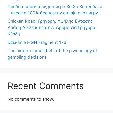
Пробна верзија видео игре Хо Хо Хо од бака
– играјте 100% бесплатну онлајн слот игру
Chicken Road: Γρήγορη, Υψηλής Έντασης
Δράση Διέλευσης στον Δρόμο για Γρήγορα
Κέρδη
Działanie HGH Fragment 176
The hidden forces behind the psychology of
gambling decisions
Recent Comments
No comments to show.